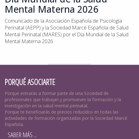
Mental Materna 2026
Comunicado de la Asociación Española de Psicología
Perinatal (AEPP) y la Sociedad Marcé Española de Salud
Mental Perinatal (MARES) por el Día Mundial de la Salud
Mental Materna 2026
PORQUÉ ASOCIARTE
Porque entrarás a formar parte de una Sociedad de
profesionales que trabajan y promueven la formación y la
investigación en la salud mental perinatal.
Porque te beneficiarás de precios reducidos en todas las
actividades de formación organizadas por la Sociedad Marcé
Española.
SABER MÁS ...