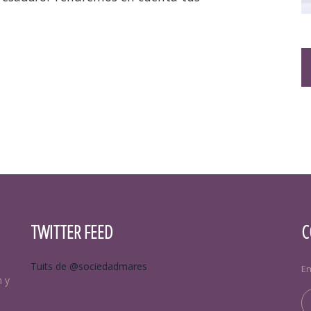
TWITTER FEED
C
Tuits de @sociedadmares
Em
n y