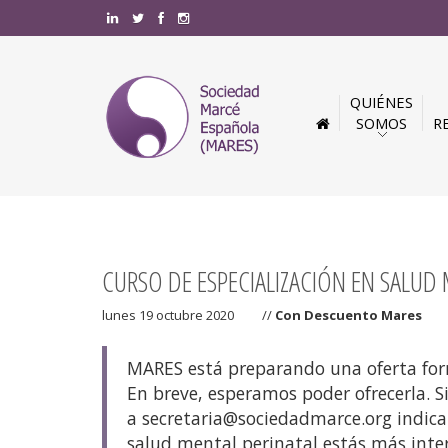
QUIÉNES
SOMOS
R
CURSO DE ESPECIALIZACIÓN EN SALUD
lunes 19 octubre 2020
//
Con Descuento Mares
MARES está preparando una oferta for
En breve, esperamos poder ofrecerla. S
a secretaria@sociedadmarce.org indic
salud mental perinatal estás más int