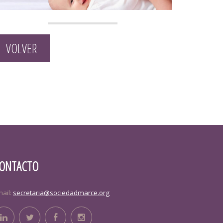
VOLVER
ONTACTO
ail:
secretaria@sociedadmarce.org