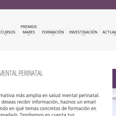
PREMIOS
ECURSOS
MARES
FORMACIÓN
INVESTIGACIÓN
ACTUA
 MENTAL PERINATAL
mativa más amplia en salud mental perinatal.
i deseas recibir información, haznos un email
ando en qué temas concretos de formación en
eresada/o. Tendremos en cuenta tus