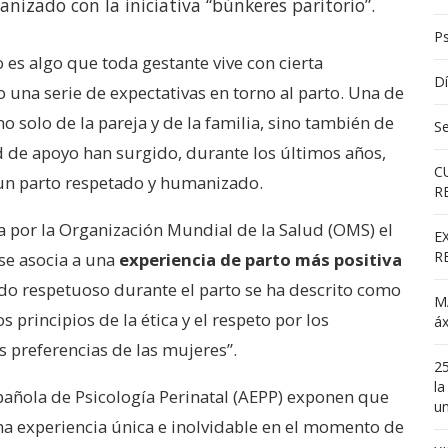
nizado con la iniciativa “búnkeres paritorio”.
Ps
es algo que toda gestante vive con cierta
Dí
 una serie de expectativas en torno al parto. Una de
 no solo de la pareja y de la familia, sino también de
S
ad de apoyo han surgido, durante los últimos años,
C
r un parto respetado y humanizado.
R
a por la Organización Mundial de la Salud (OMS) el
E
R
se asocia a una
experiencia de parto más positiva
ado respetuoso durante el parto se ha descrito como
MA
principios de la ética y el respeto por los
áx
as preferencias de las mujeres”.
25
la
pañola de Psicología Perinatal (AEPP) exponen que
un
a experiencia única e inolvidable en el momento de