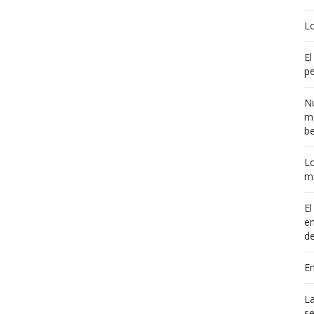
L
El
pe
Nu
ma
b
Lo
me
El
en
de
E
La
se