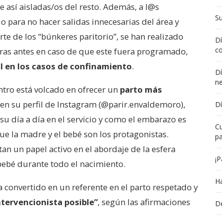
e así aisladas/os del resto. Además, a l@s
Su
o para no hacer salidas innecesarias del área y
rte de los “búnkeres paritorio”, se han realizado
Dí
co
oras antes en caso de que este fuera programado,
ol en los casos de confinamiento
.
Dí
n
entro está volcado en ofrecer un
parto más
en su perfil de Instagram (@parir.envaldemoro),
Dí
 día a día en el servicio y como el embarazo es
Cu
que la madre y el bebé son los protagonistas.
pa
an un papel activo en el abordaje de la esfera
¡P
bebé durante todo el nacimiento.
Ha
a convertido en un referente en el parto respetado y
ntervencionista posible”
, según las afirmaciones
De