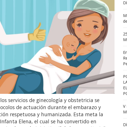
Dí
Ma
de
25
M
En
Re
Pe
P
L
E
P
s servicios de ginecología y obstetricia se
V 
tocolos de actuación durante el embarazo y
Me
ión respetuosa y humanizada. Esta meta la
Infanta Elena, el cual se ha convertido en
Dí