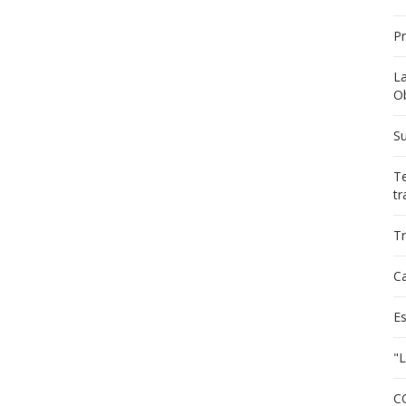
P
L
Ob
Su
Te
tr
Tr
C
E
"L
C