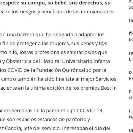
XI
e
respete su cuerpo, su bebé, sus derechos, su
S
as
de los riesgos y beneficios de las intervenciones
Dí
ido una barrera que ha obligado a adaptar los
É
I
 fin de proteger a las mujeres, sus bebés y l@s
mo hilo, los/as profesionales sanitarios/as que
N
L
 y Obstetricia del Hospital Universitario Infanta
ios COVID de la Fundación Quirónsalud por la
I
 centro también ha sido finalista al mejor Servicios
P
Paciente en la última edición de los premios Best in
Pa
el
rimeras semanas de la pandemia por COVID-19,
I
N
que son espacios estancos de paritorio y
 Candia, jefe del servicio, ingresaban el día del
Dí