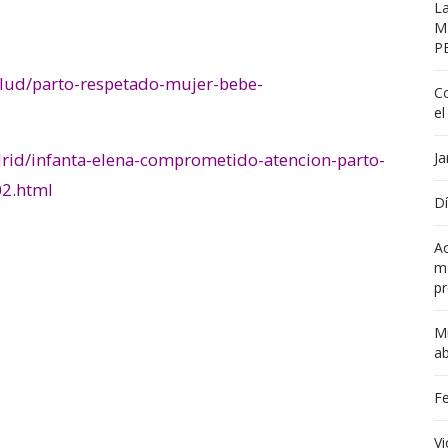
La
M
P
salud/parto-respetado-mujer-bebe-
Co
el
Ja
rid/infanta-elena-comprometido-atencion-parto-
02.html
Dí
Ac
me
pr
Mi
a
Fe
Vi