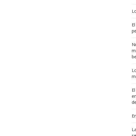
L
El
pe
Nu
ma
b
Lo
me
El
en
de
E
La
se