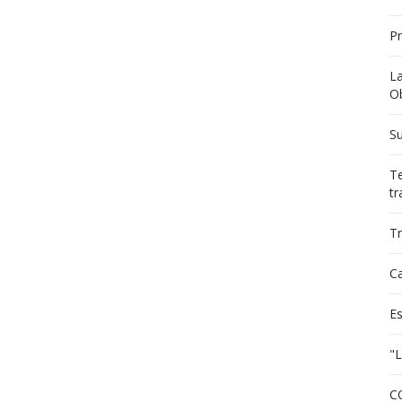
P
L
Ob
Su
Te
tr
Tr
C
E
"L
C