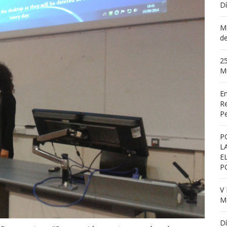
Dí
Ma
de
25
M
En
Re
Pe
P
L
E
P
V 
Me
Dí