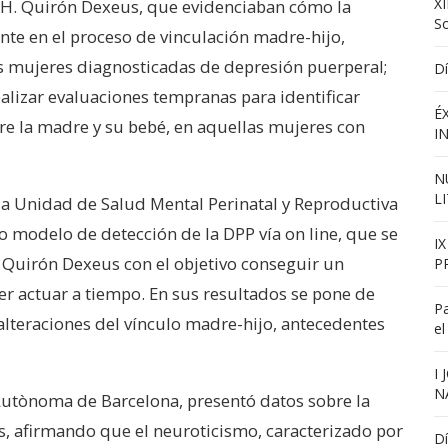
XI
l H. Quirón Dexeus, que evidenciaban cómo la
S
te en el proceso de vinculación madre-hijo,
as mujeres diagnosticadas de depresión puerperal;
Dí
ealizar evaluaciones tempranas para identificar
É
re la madre y su bebé, en aquellas mujeres con
I
N
L
e la Unidad de Salud Mental Perinatal y Reproductiva
 modelo de detección de la DPP vía on line, que se
I
. Quirón Dexeus con el objetivo conseguir un
P
er actuar a tiempo. En sus resultados se pone de
Pa
alteraciones del vínculo madre-hijo, antecedentes
el
I
N
 Autònoma de Barcelona, presentó datos sobre la
, afirmando que el neuroticismo, caracterizado por
Dí