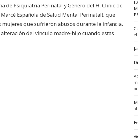
La
 de Psiquiatría Perinatal y Género del H. Clínic de
M
 Marcé Española de Salud Mental Perinatal), que
P
 mujeres que sufrieron abusos durante la infancia,
Co
a alteración del vínculo madre-hijo cuando estas
el
Ja
Dí
Ac
me
pr
Mi
a
Fe
Vi