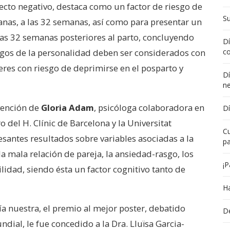
fecto negativo, destaca como un factor de riesgo de
Su
anas, a las 32 semanas, así como para presentar un
as 32 semanas posteriores al parto, concluyendo
Dí
asgos de la personalidad deben ser considerados con
co
jeres con riesgo de deprimirse en el posparto y
Dí
n
vención de
Gloria Adam
, psicóloga colaboradora en
Dí
 del H. Clínic de Barcelona y la Universitat
Cu
antes resultados sobre variables asociadas a la
pa
la mala relación de pareja, la ansiedad-rasgo, los
¡P
ilidad, siendo ésta un factor cognitivo tanto de
Ha
a nuestra, el premio al mejor poster, debatido
De
dial, le fue concedido a la Dra. Lluïsa Garcia-