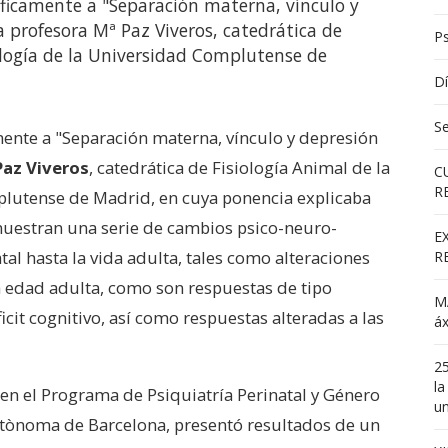
ficamente a "Separación materna, vínculo y
a profesora Mª Paz Viveros, catedrática de
Ps
ología de la Universidad Complutense de
Dí
S
ente a "Separación materna, vínculo y depresión
Paz Viveros
, catedrática de Fisiología Animal de la
C
R
plutense de Madrid, en cuya ponencia explicaba
uestran una serie de cambios psico-neuro-
E
l hasta la vida adulta, tales como alteraciones
R
a edad adulta, como son respuestas de tipo
MA
cit cognitivo, así como respuestas alteradas a las
áx
25
la
 en el Programa de Psiquiatría Perinatal y Género
un
 Autònoma de Barcelona, presentó resultados de un